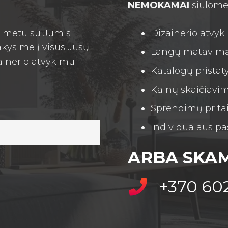
NEMOKAMAI
siūlome
iu metu su Jumis
Dizainerio atvy
kysime į visus Jūsų
Langų matavim
ainerio atvykimui.
Katalogų prista
Kainų skaičiavi
Sprendimų pritai
Individualaus p
ARBA SKAM
+370 60