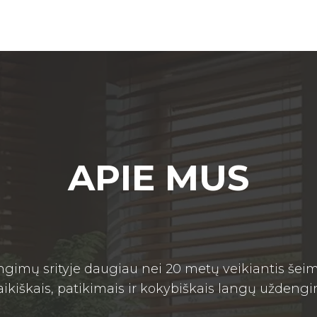
APIE MUS
gimų srityje daugiau nei 20 metų veikiantis šeim
aikiškais, patikimais ir kokybiškais langų užde