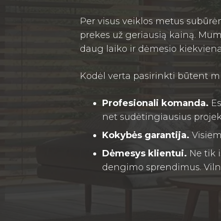
Per visus veiklos metus subūrėm
prekes už geriausią kainą. Mums
daug laiko ir dėmesio kiekvien
Kodėl verta pasirinkti būtent 
Profesionali komanda.
Es
net sudėtingiausius projek
Kokybės garantija.
Visiem
Dėmesys klientui.
Ne tik 
dengimo sprendimus. Vilni