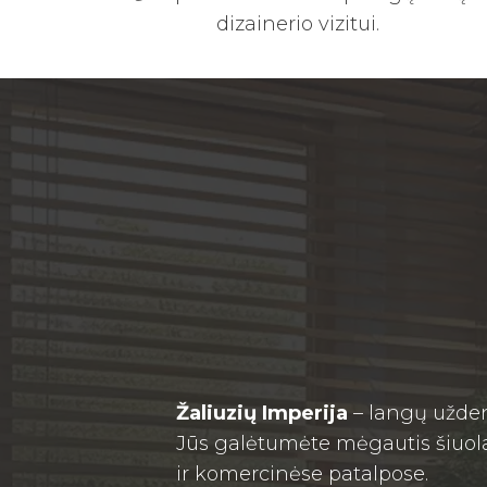
dizainerio vizitui.
Žaliuzių Imperija
– langų užden
Jūs galėtumėte mėgautis šiuol
ir komercinėse patalpose.