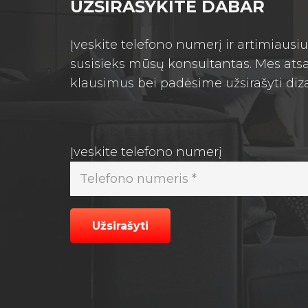
UŽSIRAŠYKITE DABAR
Įveskite telefono numerį ir artimiaus
susisieks mūsų konsultantas. Mes atsa
klausimus bei padėsime užsirašyti diz
Įveskite telefono numerį
Užsirašyti