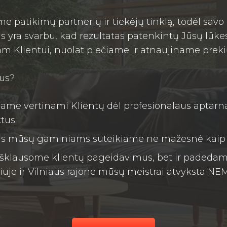
e patikimų partnerių ir tiekėjų tinklą, todėl sav
 yra svarbu, kad rezultatas patenkintų Jūsų lūkes
am Klientui, nuolat plečiame ir atnaujiname preki
mus?
ame vertinami Klientų dėl profesionalaus aptarn
tus.
s mūsų gaminiams suteikiame ne mažesnė kaip 2
išklausome klientų pageidavimus, bet ir padedame
uje ir Vilniaus rajone mūsų meistrai atvyksta NE