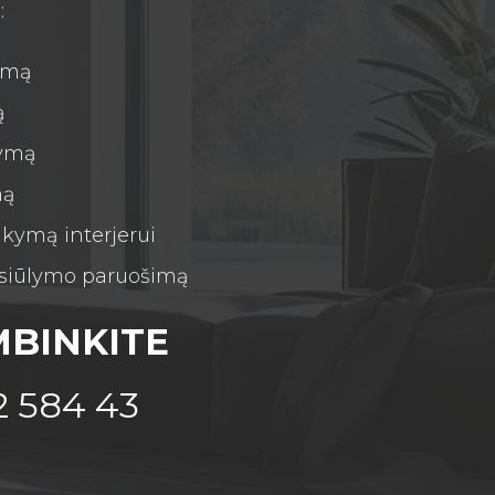
:
kimą
ą
tymą
mą
kymą interjerui
asiūlymo paruošimą
BINKITE
2 584 43