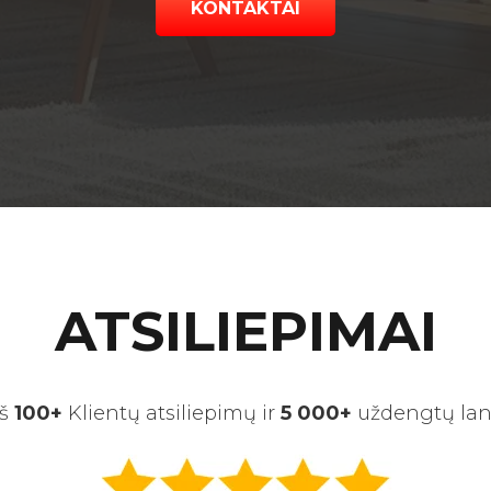
KONTAKTAI
ATSILIEPIMAI
rš
100+
Klientų atsiliepimų ir
5 000+
uždengtų la