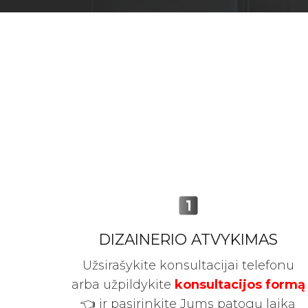
looks_one
DIZAINERIO ATVYKIMAS
Užsirašykite konsultacijai telefonu
arba užpildykite
konsultacijos formą
👈 ir pasirinkite Jums patogų laiką