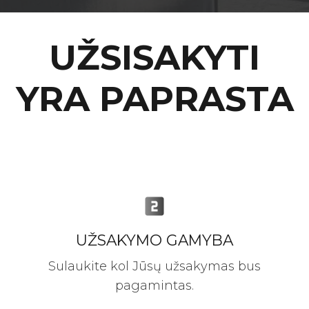
UŽSISAKYTI
YRA PAPRASTA
looks_two
UŽSAKYMO GAMYBA
Sulaukite kol Jūsų užsakymas bus
pagamintas.