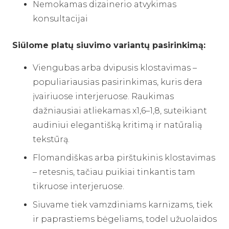
Nemokamas dizainerio atvykimas
konsultacijai
Siūlome platų siuvimo variantų pasirinkimą:
Viengubas arba dvipusis klostavimas –
populiariausias pasirinkimas, kuris dera
įvairiuose interjeruose. Raukimas
dažniausiai atliekamas x1,6–1,8, suteikiant
audiniui elegantišką kritimą ir natūralią
tekstūrą.
Flomandiškas arba pirštukinis klostavimas
– retesnis, tačiau puikiai tinkantis tam
tikruose interjeruose.
Siuvame tiek vamzdiniams karnizams, tiek
ir paprastiems bėgeliams, todel užuolaidos