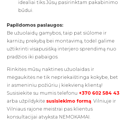
idealiai tiks Jūsų pasirinktam pakabinimo
būdui.
Papildomos paslaugos:
Be užuolaidų gamybos, taip pat siūlome ir
karnizų prekybą bei montavimą, todėl galime
užtikrinti visapusišką interjero sprendimą nuo
pradžios iki pabaigos.
Rinkitės mūsų naktines užuolaidas ir
mėgaukitės ne tik nepriekaištinga kokybe, bet
ir asmeniniu požiūriu į kiekvieną klientą!
Susisiekite su mumis telefonu
+370 602 584 43
arba užpildykite
susisiekimo formą
. Vilniuje ir
Vilniaus rajone meistrai pas klientus
konsultacijai atvyksta NEMOKAMAI.