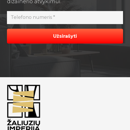
dizainerio atvykimui.
Užsirašyti