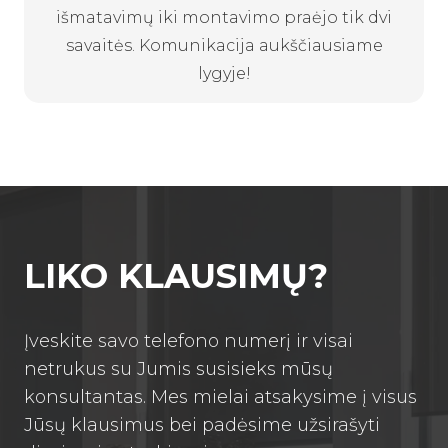
išmatavimų iki montavimo praėjo tik dvi
savaitės. Komunikacija aukščiausiame
lygyje!
LIKO KLAUSIMŲ?
Įveskite savo telefono numerį ir visai
netrukus su Jumis susisieks mūsų
konsultantas. Mes mielai atsakysime į visus
Jūsų klausimus bei padėsime užsirašyti