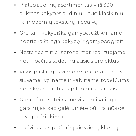
Platus audinių asortimentas: virš 300
aukštos kokybės audinių – nuo klasikinių
iki modernių tekstūrų ir spalvų.
Greita ir kokybiška gamyba: užtikriname
nepriekaištingą kokybę ir gamybos greitį.
Nestandartiniai sprendimai: realizuojame
net ir pačius sudėtingiausius projektus.
Visos paslaugos vienoje vietoje: audinius
siuvame, lyginame ir kabiname, todėl Jums
nereikės rūpintis papildomais darbais.
Garantijos: suteikiame visas reikalingas
garantijas, kad galėtumėte būti ramūs dėl
savo pasirinkimo.
Individualus požiūris į kiekvieną klientą